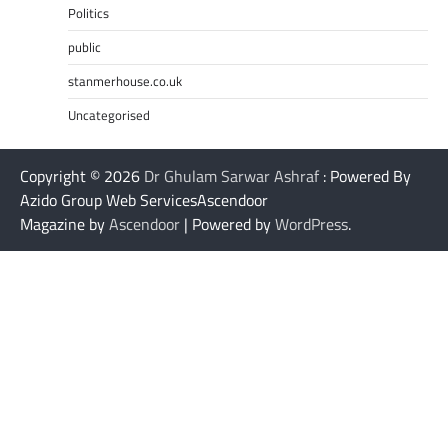
Politics
public
stanmerhouse.co.uk
Uncategorised
Copyright © 2026
Dr Ghulam Sarwar Ashraf
: Powered By
Azido Group Web ServicesAscendoor
Magazine by
Ascendoor
| Powered by
WordPress
.