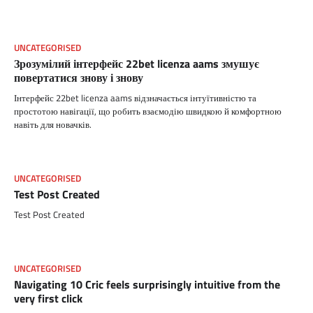
UNCATEGORISED
Зрозумілий інтерфейс 22bet licenza aams змушує
повертатися знову і знову
Інтерфейс 22bet licenza aams відзначається інтуїтивністю та
простотою навігації, що робить взаємодію швидкою й комфортною
навіть для новачків.
UNCATEGORISED
Test Post Created
Test Post Created
UNCATEGORISED
Navigating 10 Cric feels surprisingly intuitive from the
very first click