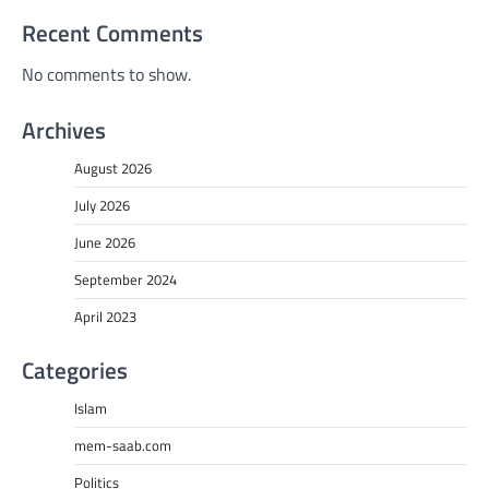
Recent Comments
No comments to show.
Archives
August 2026
July 2026
June 2026
September 2024
April 2023
Categories
Islam
mem-saab.com
Politics