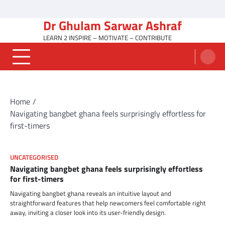
Skip
Home
Education
Media
Politics
Technology
Articles
Travel
Professional
General
Islam
nejlepší
to
Dr Ghulam Sarwar Ashraf
Overview
&
Profile
online
content
Leisure
casino
LEARN 2 INSPIRE – MOTIVATE – CONTRIBUTE
Home
Navigating bangbet ghana feels surprisingly effortless for
first-timers
UNCATEGORISED
Navigating bangbet ghana feels surprisingly effortless
for first-timers
Navigating bangbet ghana reveals an intuitive layout and
straightforward features that help newcomers feel comfortable right
away, inviting a closer look into its user-friendly design.