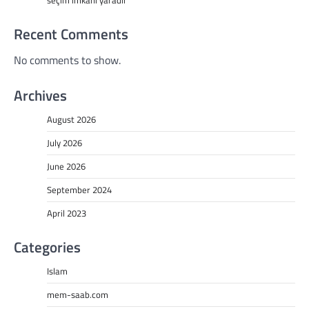
seçim imkanı yaradır
Recent Comments
No comments to show.
Archives
August 2026
July 2026
June 2026
September 2024
April 2023
Categories
Islam
mem-saab.com