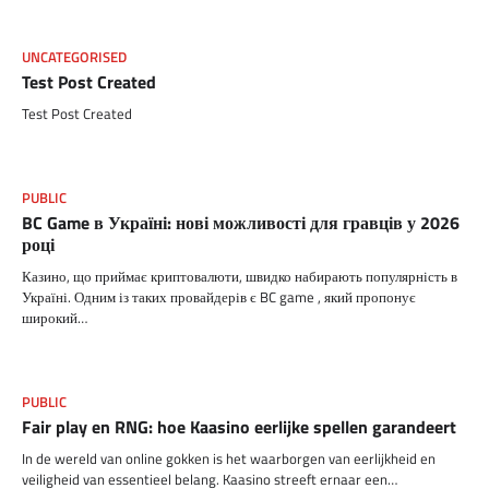
UNCATEGORISED
Test Post Created
Test Post Created
PUBLIC
BC Game в Україні: нові можливості для гравців у 2026
році
Казино, що приймає криптовалюти, швидко набирають популярність в
Україні. Одним із таких провайдерів є BC game , який пропонує
широкий…
PUBLIC
Fair play en RNG: hoe Kaasino eerlijke spellen garandeert
In de wereld van online gokken is het waarborgen van eerlijkheid en
veiligheid van essentieel belang. Kaasino streeft ernaar een…