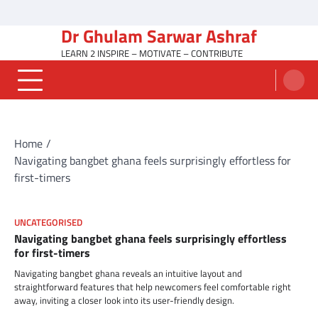
Skip
Home
Education
Media
Politics
Technology
Articles
Travel
Professional
General
Islam
nejlepší
to
Dr Ghulam Sarwar Ashraf
Overview
&
Profile
online
content
Leisure
casino
LEARN 2 INSPIRE – MOTIVATE – CONTRIBUTE
Home
Navigating bangbet ghana feels surprisingly effortless for
first-timers
UNCATEGORISED
Navigating bangbet ghana feels surprisingly effortless
for first-timers
Navigating bangbet ghana reveals an intuitive layout and
straightforward features that help newcomers feel comfortable right
away, inviting a closer look into its user-friendly design.