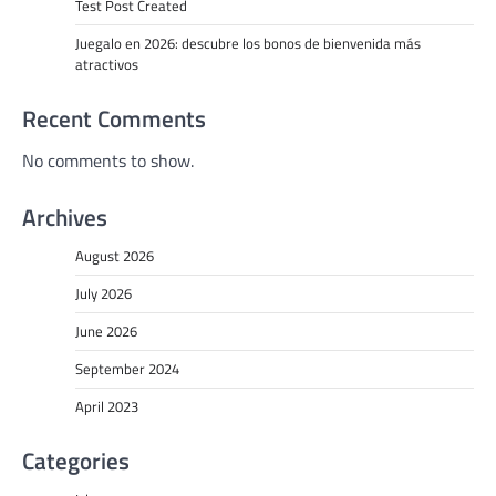
Test Post Created
Juegalo en 2026: descubre los bonos de bienvenida más
atractivos
Recent Comments
No comments to show.
Archives
August 2026
July 2026
June 2026
September 2024
April 2023
Categories