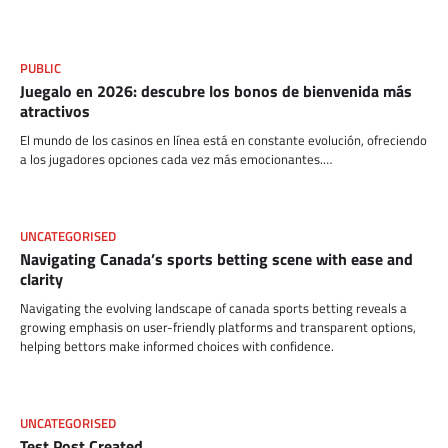
PUBLIC
Juegalo en 2026: descubre los bonos de bienvenida más
atractivos
El mundo de los casinos en línea está en constante evolución, ofreciendo
a los jugadores opciones cada vez más emocionantes.…
UNCATEGORISED
Navigating Canada’s sports betting scene with ease and
clarity
Navigating the evolving landscape of canada sports betting reveals a
growing emphasis on user-friendly platforms and transparent options,
helping bettors make informed choices with confidence.
UNCATEGORISED
Test Post Created