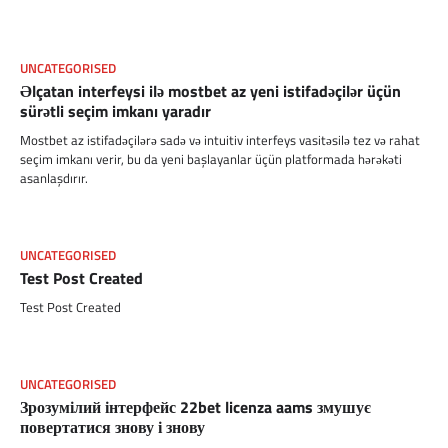
UNCATEGORISED
Əlçatan interfeysi ilə mostbet az yeni istifadəçilər üçün
sürətli seçim imkanı yaradır
Mostbet az istifadəçilərə sadə və intuitiv interfeys vasitəsilə tez və rahat
seçim imkanı verir, bu da yeni başlayanlar üçün platformada hərəkəti
asanlaşdırır.
UNCATEGORISED
Test Post Created
Test Post Created
UNCATEGORISED
Зрозумілий інтерфейс 22bet licenza aams змушує
повертатися знову і знову