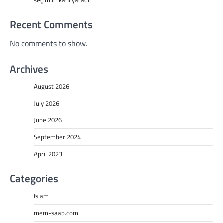
seçim imkanı yaradır
Recent Comments
No comments to show.
Archives
August 2026
July 2026
June 2026
September 2024
April 2023
Categories
Islam
mem-saab.com