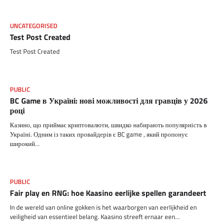
UNCATEGORISED
Test Post Created
Test Post Created
PUBLIC
BC Game в Україні: нові можливості для гравців у 2026
році
Казино, що приймає криптовалюти, швидко набирають популярність в
Україні. Одним із таких провайдерів є BC game , який пропонує
широкий…
PUBLIC
Fair play en RNG: hoe Kaasino eerlijke spellen garandeert
In de wereld van online gokken is het waarborgen van eerlijkheid en
veiligheid van essentieel belang. Kaasino streeft ernaar een…