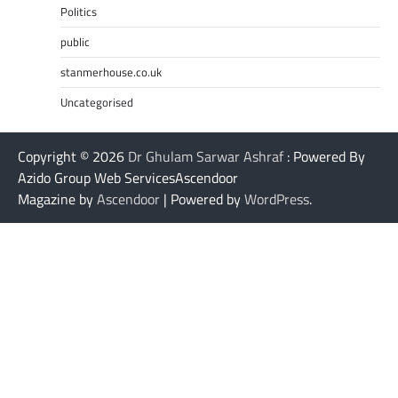
Politics
public
stanmerhouse.co.uk
Uncategorised
Copyright © 2026
Dr Ghulam Sarwar Ashraf
: Powered By
Azido Group Web ServicesAscendoor
Magazine by
Ascendoor
| Powered by
WordPress
.